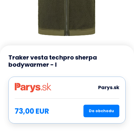
Traker vesta techpro sherpa
bodywarmer - l
Parys.sk
73,00 EUR
Do obchodu