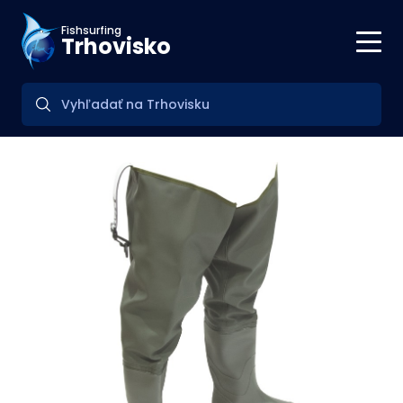
Fishsurfing
Trhovisko