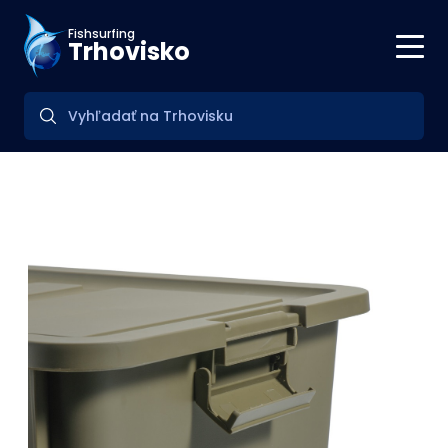
Fishsurfing
Trhovisko