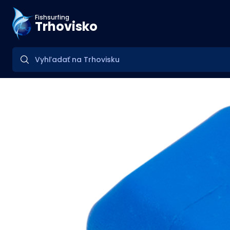
Fishsurfing
Trhovisko