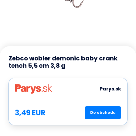
Zebco wobler demonic baby crank
tench 5,5 cm 3,8 g
Parys.sk
3,49 EUR
Do obchodu