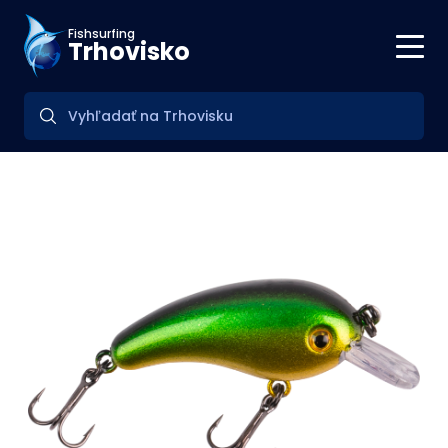
Fishsurfing
Trhovisko