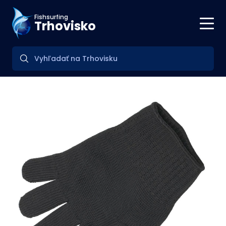
Fishsurfing
Trhovisko