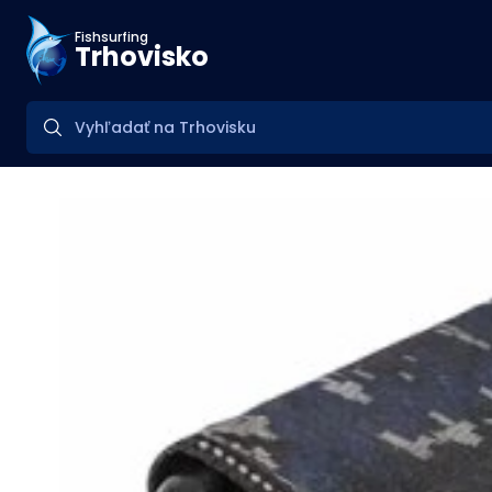
Fishsurfing
Trhovisko