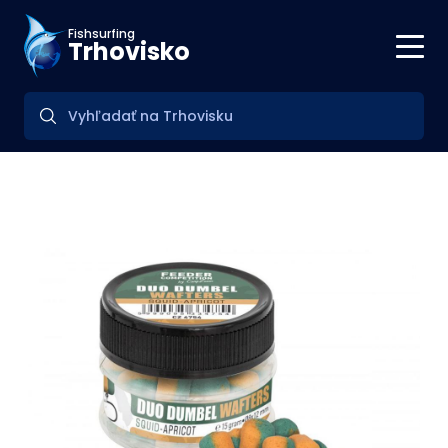
Fishsurfing
Trhovisko