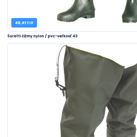
40,41
EUR
Suretti čižmy nylon / pvc-veľkosť 43