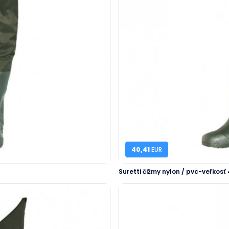
40,41
EUR
Suretti čižmy nylon / pvc-veľkosť