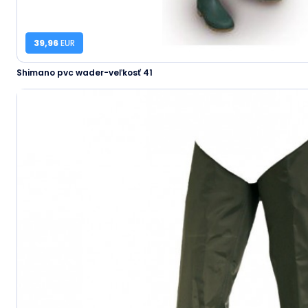
39,96
EUR
Shimano pvc wader-veľkosť 41