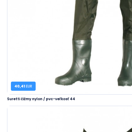
40,41
EUR
Suretti čižmy nylon / pvc-veľkosť 44