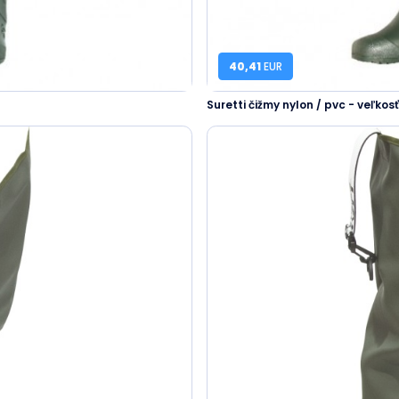
40,41
EUR
Suretti čižmy nylon / pvc - veľkos