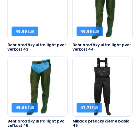
45,96
EUR
45,96
EUR
Behr broďáky ultra light pvc-
Behr broďáky ultra light pvc-
veľkosť 43
veľkosť 44
45,96
EUR
47,71
EUR
Behr broďáky ultra light pvc-
Mikado prsačky čierne basic -
veľkosť 45
46