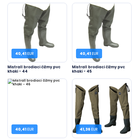
40,41
EUR
40,41
EUR
Mistrall brodiaci čižmy pvc
Mistrall brodiaci čižmy pvc
khaki - 44
khaki - 45
40,41
EUR
41,36
EUR