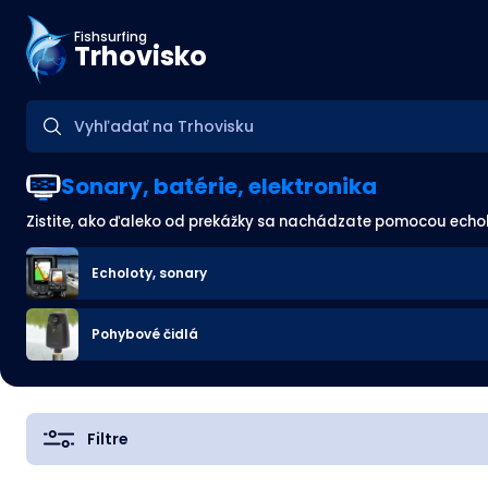
Fishsurfing
Trhovisko
Sonary, batérie, elektronika
Zistite, ako ďaleko od prekážky sa nachádzate pomocou echolo
Echoloty, sonary
Pohybové čidlá
Filtre