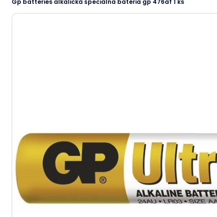
Gp batteries alkalická špeciálna batéria gp 476af 1 ks