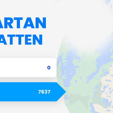
Étang de la Maraîchère
ARTAN
Frankrike
ATTEN