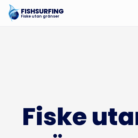
FISHSURFING
Fiske utan gränser
Fiske uta