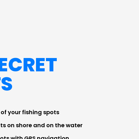
ECRET
TS
of your fishing spots
ts on shore and on the water
pots with GPS navigation