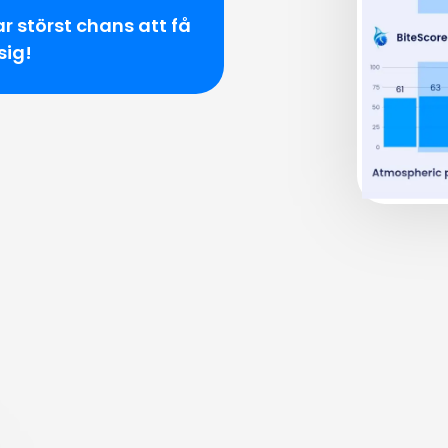
ar störst chans att få
sig!