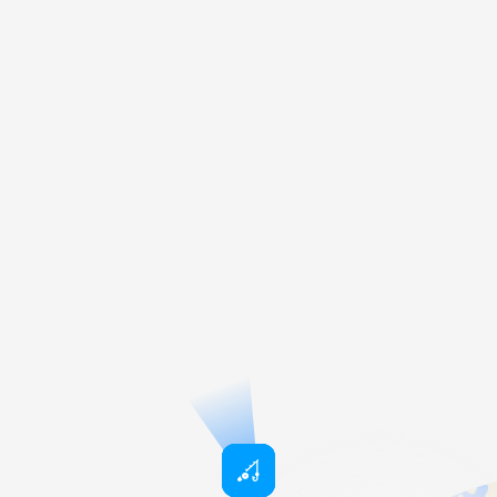
Fazanerija Ub -Jezero
Okno
Serbien
Юрлово
Ryssland