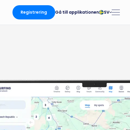
Registrering
SV
Gå till applikationen
български
Norsk
Čeština
Polski
Dansk
Português
da
Deutsch
Românesc
English
Pусский
Español
Slovenčina
Français
Suomalainen
Italiano
Svenska
en
Magyar
Türk
Nederlands
Українська
fing