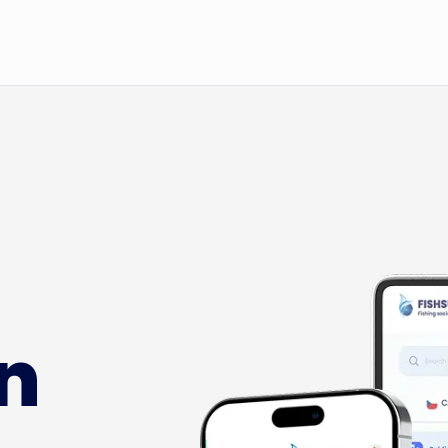
Registrering
Startsi
Blogg
Om app
n
Fishsur