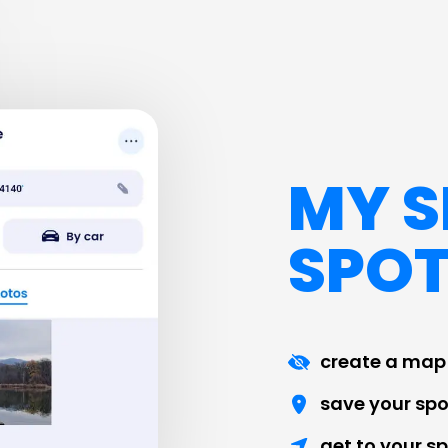
MY S
SPO
create a map 
save your spo
get to your s