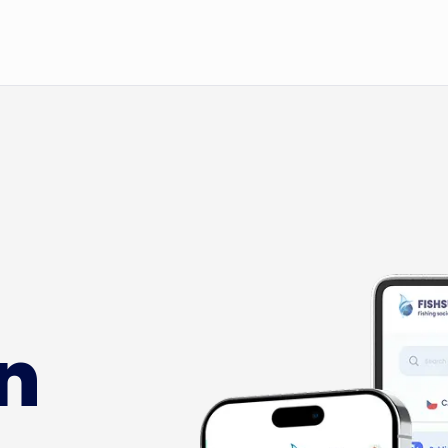
Registrering
Startsi
Blogg
Om app
n
Fishsur