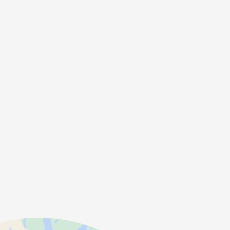
Farm Fishery
ien