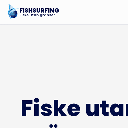
FISHSURFING
Fiske utan gränser
Fiske uta