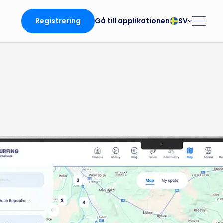
Registrering
SV
Gå till applikationen
български
Norsk
Čeština
Polski
Dansk
Português
da
Deutsch
Românesc
English
Pусский
Español
Slovenčina
Français
Suomalainen
Italiano
Svenska
en
Magyar
Türk
Nederlands
Українська
fing