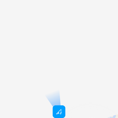
Nagybörzsönyi
Horgásztó
Ungern
Pool House 
Storbritann