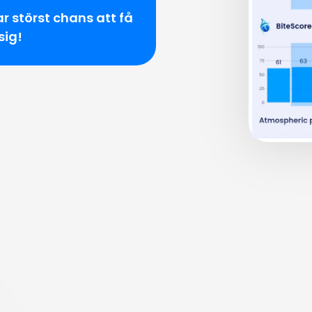
ar störst chans att få
sig!