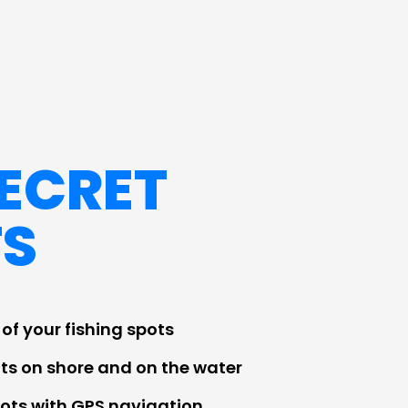
ECRET
TS
of your fishing spots
ts on shore and on the water
pots with GPS navigation