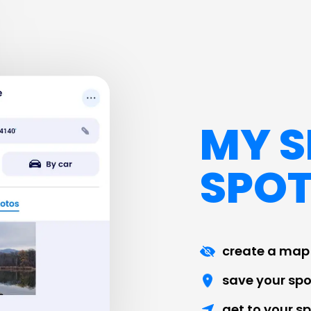
MY S
SPO
create a map 
save your spo
get to your s