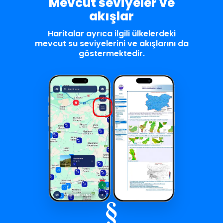
Mevcut seviyeler ve
akışlar
Haritalar ayrıca ilgili ülkelerdeki
mevcut su seviyelerini ve akışlarını da
göstermektedir.