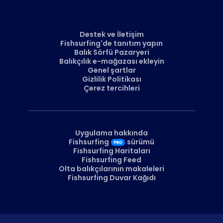
Destek ve İletişim
Fishsurfing'de tanıtım yapın
Balık Sörfü Pazaryeri
Balıkçılık e-mağazası ekleyin
Genel şartlar
Gizlilik Politikası
Çerez tercihleri
Uygulama hakkında
Fishsurfing
sürümü
Fishsurfing Haritaları
Fishsurfing Feed
Olta balıkçılarının makaleleri
Fishsurfing Duvar Kağıdı