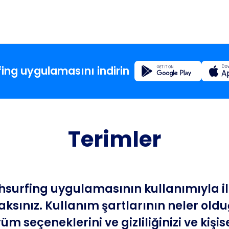
Kayıt
fing uygulamasını indirin
Ev
Terimler
Blog
Uygula
hsurfing uygulamasının kullanımıyla il
Fishsur
aksınız. Kullanım şartlarının neler ol
m seçeneklerini ve gizliliğinizi ve kişise