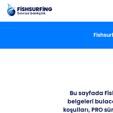
FISHSURFING
Sınırsız balıkçılık
Fishsur
Bu sayfada Fis
belgeleri bulac
koşulları, PRO sürü