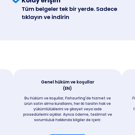
Kolay erişim
Tüm belgeler tek bir yerde. Sadece
tıklayın ve indirin
Genel hüküm ve koşullar
(EN)
Bu hüküm ve koşullar, Fishsurfing'de hizmet ve
F
ürün satın alma kurallarını, her iki tarafın hak ve
yükümlülüklerini ve şikayet veya iade
f
prosedürlerini açıklar. Ayrıca ödeme, teslimat ve
sorumluluk hakkında bilgiler de içerir.