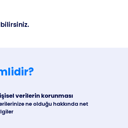
s
ilirsiniz.
mlidir?
işisel verilerin korunması
erilerinize ne olduğu hakkında net
lgiler