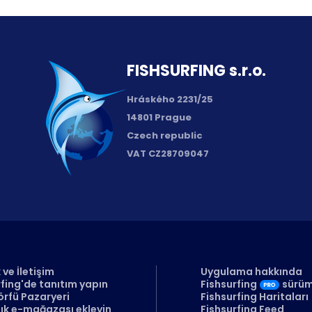
FISH­SURFING s.r.o.
Hráského 2231/25
14801 Prague
Czech republic
VAT CZ28709047
ve İletişim
Uygulama hakkında
fing'de tanıtım yapın
Fishsurfing
sürü
örfü Pazaryeri
Fishsurfing Haritaları
lık e-mağazası ekleyin
Fishsurfing Feed