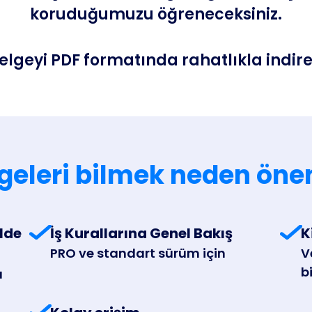
koruduğumuzu öğreneceksiniz.
Busines
elgeyi PDF formatında rahatlıkla indireb
geleri bilmek neden öne
lde
İş Kurallarına Genel Bakış
K
PRO ve standart sürüm için
V
bi
ı