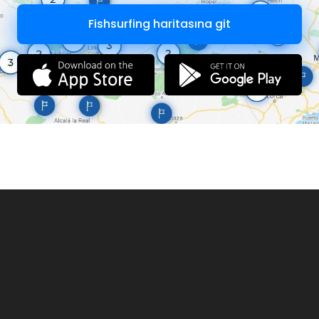
Telefón:
+421 904 340 371
E-mail:
srztopolcany@tym.sk
Fishsurfing haritasına git