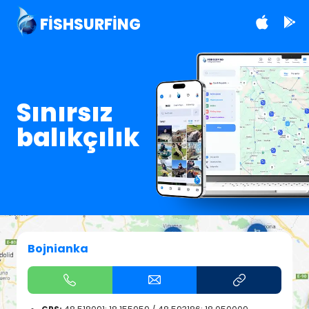
FISHSURFING
Sınırsız
balıkçılık
Bojnianka