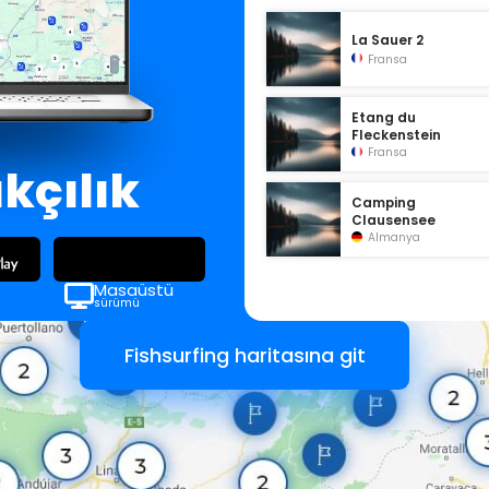
La Sauer 2
Fransa
Etang du
Fleckenstein
Fransa
ıkçılık
Camping
Clausensee
Almanya
Masaüstü
sürümü
Fishsurfing haritasına git