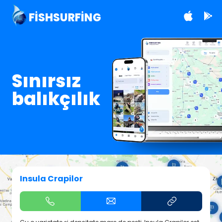
FISHSURFING
Sınırsız
balıkçılık
Insula Crapilor