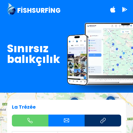
FISHSURFING
Sınırsız
balıkçılık
La Trézée