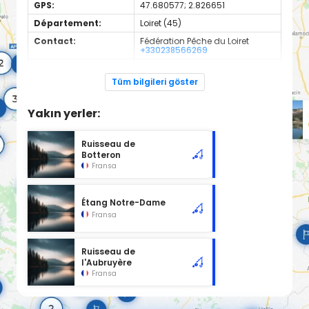
GPS:
47.680577; 2.826651
Département:
Loiret (45)
Contact:
Fédération Pêche du Loiret
+330238566269
Espèces de
Carnassier, carpe, poisson
poissons:
blanc
Tüm bilgileri göster
Cours d'eau d'une longueur de 15.98 km classé en 2ème
catégorie piscicole à cet emplacement.
Yakın yerler:
Ruisseau de
Botteron
Fransa
Étang Notre-Dame
Fransa
Ruisseau de
l'Aubruyère
Fransa