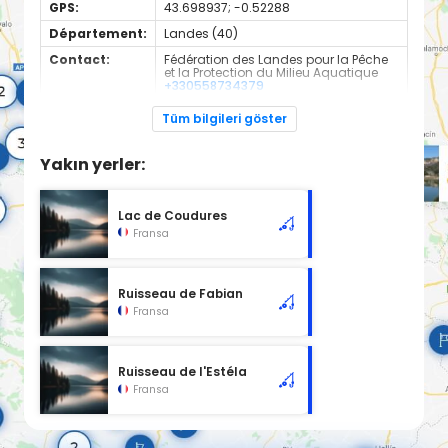
GPS:
43.698937; -0.52288
Département:
Landes (40)
Contact:
Fédération des Landes pour la Pêche
et la Protection du Milieu Aquatique
+330558734379
Espèces de
Carnassier, carpe, poisson blanc
Tüm bilgileri göster
poissons:
Cours d'eau d'une longueur de 15.06 km classé en 2ème
Yakın yerler:
catégorie piscicole à cet emplacement.
Lac de Coudures
Fransa
Ruisseau de Fabian
Fransa
Ruisseau de l'Estéla
Fransa