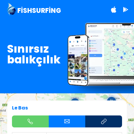
FISHSURFING
Sınırsız
balıkçılık
Le Bas