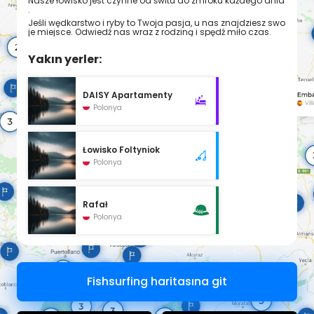
Nasze łowisko jest czynne od świtu do zmroku każdego dnia
.
Jeśli wędkarstwo i ryby to Twoja pasja, u nas znajdziesz swo
je miejsce. Odwiedź nas wraz z rodziną i spędź miło czas.
Yakın yerler:
DAISY Apartamenty
Polonya
Łowisko Foltyniok
Polonya
Rafał
Polonya
Fishsurfing haritasına git