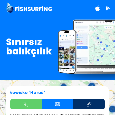
FISHSURFING
Sınırsız
balıkçılık
Łowisko "Haruś"