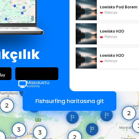
Łowisko Pod Borem
Polonya
Łowisko H2O
Polonya
ıkçılık
Łowisko H2O
Polonya
Masaüstü
sürümü
Fishsurfing haritasına git