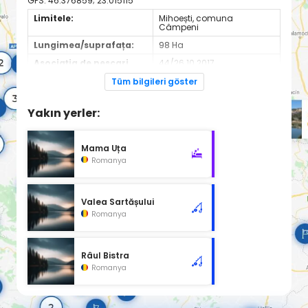
GPS:
46.376859; 23.015115
Limitele:
Mihoești, comuna
Câmpeni
Lungimea/suprafața:
98 Ha
Asociația de pescari
44/26.10.2017
recreativi
contractantă:
Tüm bilgileri göster
Site de informații:
https://ajvpsab.ro/
Yakın yerler:
Mama Uța
Romanya
Valea Sartășului
Romanya
Râul Bistra
Romanya