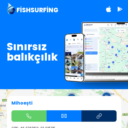
FISHSURFING
Sınırsız
balıkçılık
Mihoești