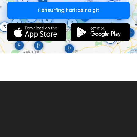
Fishsurfing haritasına git