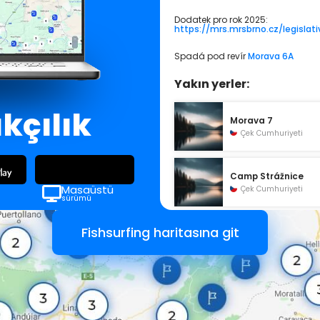
Dodatek pro rok 2025:
https://mrs.mrsbrno.cz/legislati
Spadá pod revír
Morava 6A
Yakın yerler:
ıkçılık
Morava 7
Çek Cumhuriyeti
Camp Strážnice
Masaüstü
Çek Cumhuriyeti
sürümü
Fishsurfing haritasına git
Včelíny
Çek Cumhuriyeti