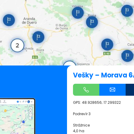
Vešky – Morava 6
GPS:
48.928656; 17.299322
Podrevír 3
Strážnice
4,0 ha