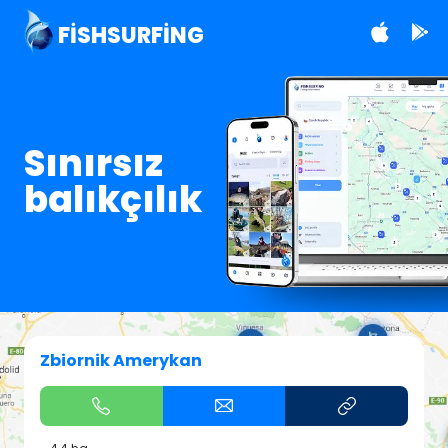
FISHSURFING
Sınırsız
balıkçılık
Zbiornik Amerykan