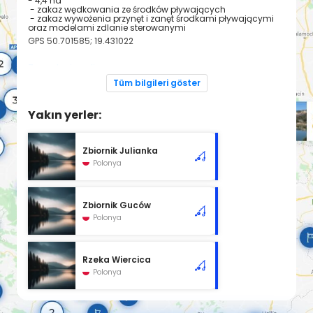
- 4,4 ha
- zakaz wędkowania ze środków pływających
- zakaz wywożenia przynęt i zanęt środkami pływającymi
oraz modelami zdlanie sterowanymi
GPS
50.701585; 19.431022
Zezwolenia online
Regulamin okręgu PZW w Częstochowie
Tüm bilgileri göster
Yakın yerler:
Zbiornik Julianka
Polonya
Zbiornik Guców
Polonya
Rzeka Wiercica
Polonya