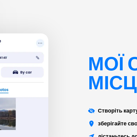
МОЇ 
МІС
Створіть карт
зберігайте сво
дістаньтесь д