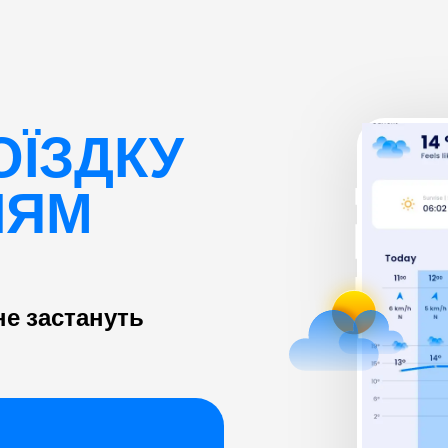
ОЇЗДКУ
НЯМ
е застануть