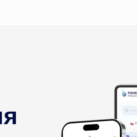
Реєстрація
Головна
Блог
Про дод
ля
Fishsur