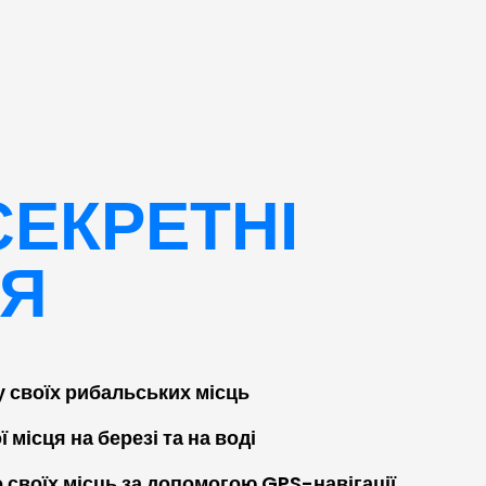
СЕКРЕТНІ
ЦЯ
у своїх рибальських місць
ї місця на березі та на воді
о своїх місць за допомогою GPS-навігації