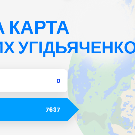
Белащица
 КАРТА
Болгария
Х УГІДЬЯЧЕНК