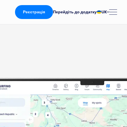
Реєстрація
UK
Перейдіть до додатку
български
Norsk
Čeština
Polski
Dansk
Português
 сторінка
Deutsch
Românesc
English
Pусский
Español
Slovenčina
Français
Suomalainen
Italiano
Svenska
аток
Magyar
Türk
Nederlands
Українська
fing