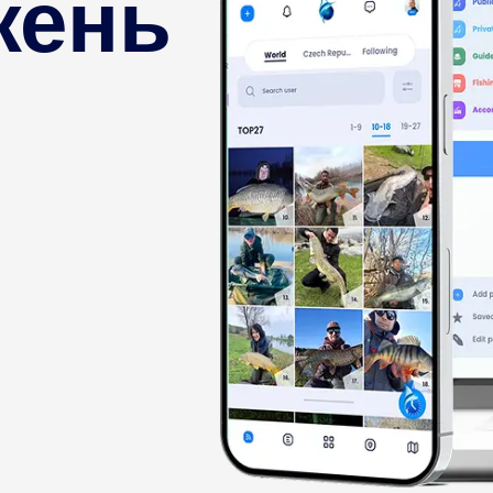
жень
Busines