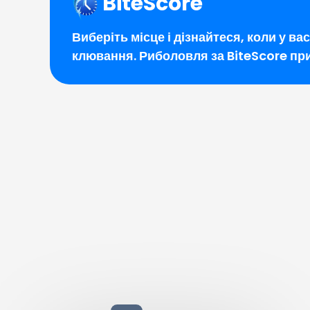
BiteScore
Виберіть місце і дізнайтеся, коли у ва
клювання. Риболовля за BiteScore пр