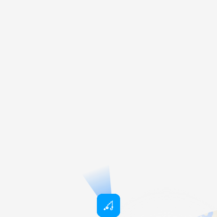
Estrela Lake
Португалия
Оселна
Болгария