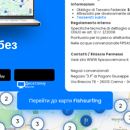
Informazioni
Obbligo di Tessera Federale:
S
Attrezzato per diversamente ab
Tesserati subito
Regolamento interno
Specifiche tecniche di dettaglio 
OGLIO ex art. 12 r.r. 2/2008.
Prontuario per la pesca dilettanti
без
Nelle acque convenzionate FIPSAS è
Contatti / Rilascio Permessi
Vedi sito WWW.fipsascremona.it
Negozi convenzionati :
Negozio "3 P" di Pagani Giuseppe
Via Brescia 76 - 26013 Crema - 3
Десктопну
версію
Pesca Sportiva Il Battaglione
Via Tacito - Cremona - tel. 0372
Перейти до карти Fishsurfing
Negozio caccia e pesca Caserini
Largo Vittoria, 2 - Pizzighettone -
Negozio caccia e pesca "Colpo i