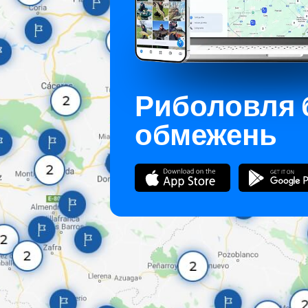
Риболовля 
обмежень