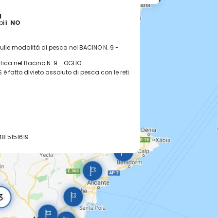
I
ili:
NO
sulle modalità di pesca nel BACINO N. 9 -
stica nel Bacino N. 9 - OGLIO
 fatto divieto assoluto di pesca con le reti.
48 5151619
 432079
 tel. 0372 745093
n canna"