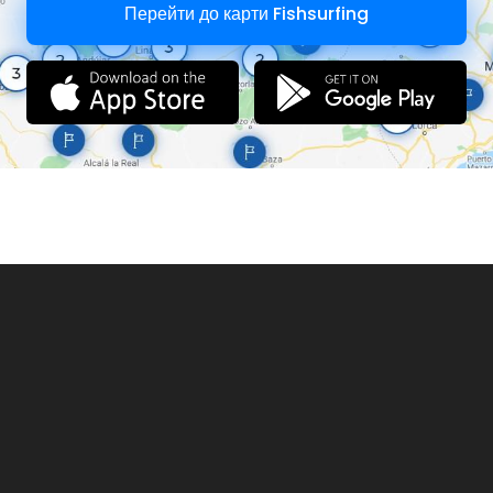
Перейти до карти Fishsurfing