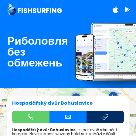
FISHSURFING
Риболовля
без
обмежень
Hospodářský dvůr Bohuslavice
Hospodářský dvůr Bohuslavice
je sportovně rekreační
komplex. Nově zrekonstruovaný hotel se nachází v části