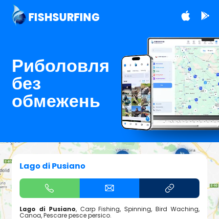
FISHSURFING
Риболовля
без
обмежень
Lago di Pusiano
Lago di Pusiano
, Carp Fishing, Spinning, Bird Waching,
Canoa, Pescare pesce persico.