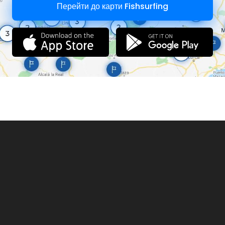
Перейти до карти Fishsurfing
pescatori.
Sul Lago Pusiano è inoltre possibile navigare a
bordo della
Motonave Enigma
, imbarcazione
alimentata ad energia solare che consente di
ammirare il panorama circostante da una
prospettiva inedita. Mini-crociere, eventi
privati e sbarchi sull'Isola dei Cipressi
costituiscono l'offerta per vivere qualche ora
di magia nel Paradiso dei pescatori.