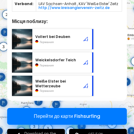
Verband:
LAV Sachsen-Anhalt , KAV 'Weiße Elster' Zeitz
http://www.kreisanglerverein-zeitz.de
Місця поблизу:
Vollert bei Deuben
Германия
Weickelsdorfer Teich
Германия
Weiße Elster bei
Wetterzeube
Германия
Перейти до карти Fishsurfing