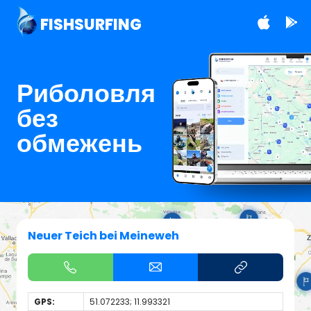
FISHSURFING
Риболовля
без
обмежень
Neuer Teich bei Meineweh
GPS:
51.072233; 11.993321