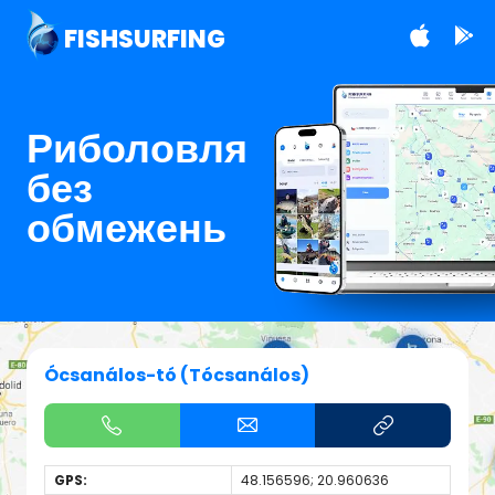
FISHSURFING
Риболовля
без
обмежень
Ócsanálos-tó (Tócsanálos)
GPS:
48.156596; 20.960636