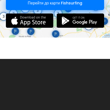
Перейти до карти Fishsurfing