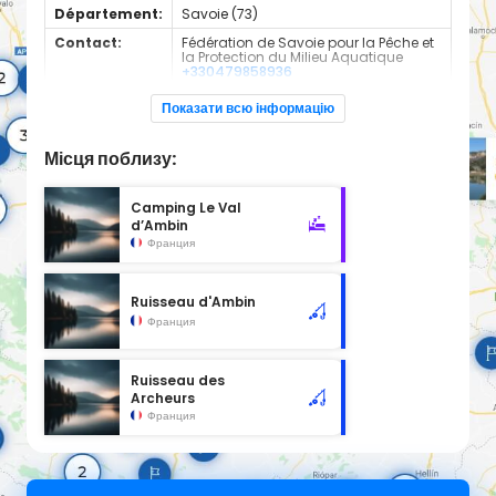
Département:
Savoie (73)
Contact:
Fédération de Savoie pour la Pêche et
la Protection du Milieu Aquatique
+330479858936
Espèces de
Truite
Показати всю інформацію
poissons:
Cours d'eau d'une longueur de 3.99 km classé en 1ère
Місця поблизу:
catégorie piscicole à cet emplacement.
Camping Le Val
d’Ambin
Франция
Ruisseau d'Ambin
Франция
Ruisseau des
Archeurs
Франция