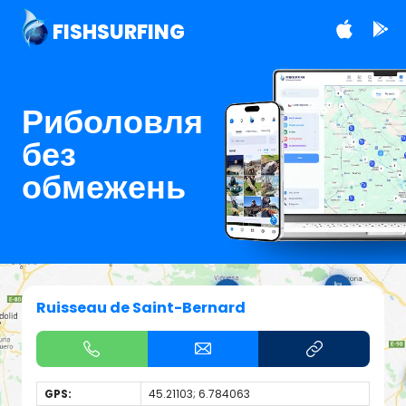
FISHSURFING
Риболовля
без
обмежень
Ruisseau de Saint-Bernard
GPS:
45.21103; 6.784063