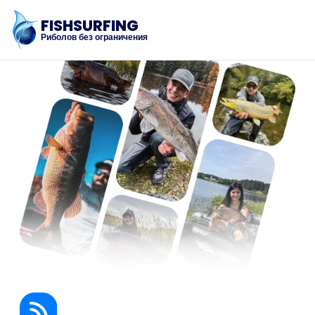
FISHSURFING
Риболов без ограничения
Регистрация
Начало
Блог
За приложението
Fishsurfing