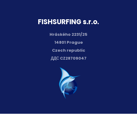
FISH­SURFING s.r.o.
Hráského 2231/25
14801 Prague
Czech republic
ДДС CZ28709047