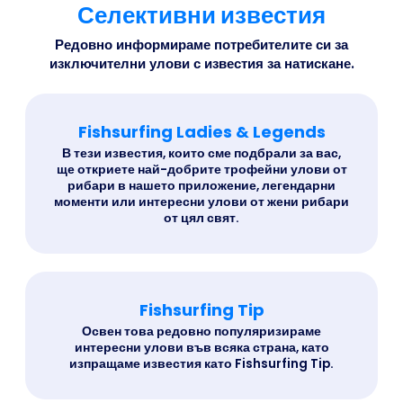
Селективни известия
Редовно информираме потребителите си за
изключителни улови с известия за натискане.
Fishsurfing Ladies & Legends
В тези известия, които сме подбрали за вас,
ще откриете най-добрите трофейни улови от
рибари в нашето приложение, легендарни
моменти или интересни улови от жени рибари
от цял свят.
Fishsurfing Tip
Освен това редовно популяризираме
интересни улови във всяка страна, като
изпращаме известия като Fishsurfing Tip.