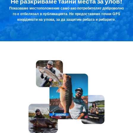
Не разкриваме тайни места за улов!
Показваме местоположение само ако потребителят доброволно
го е отбелязал в публикацията. Не предоставяме точни GPS
координати на улова, за да защитим рибата и рибарите.