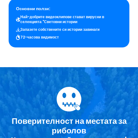
Основни ползи:
Най-добрите видеоклипове стават вирусни в
селекцията "Световни истории
Запазете собствените си истории завинаги
72-часова видимост
Поверителност на местата за
риболов