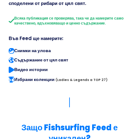
споделени от рибари от цял свят.
Всяка публикация се проверява, така че да намерите само
качествено, вдъхновяващо и ценно съдържание.
Във Feed ще намерите:
Снимки на улова
Съдържание от цял свят
Видео истории
Избрани колекции
(Ladies & Legends a TOP 27)
Защо Fishsurfing Feed е
уникален?