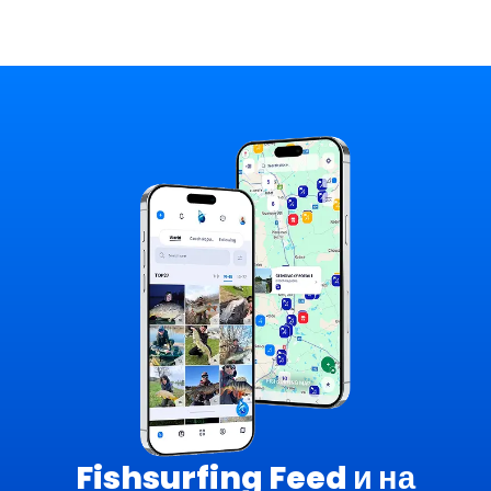
Fishsurfing Feed и на