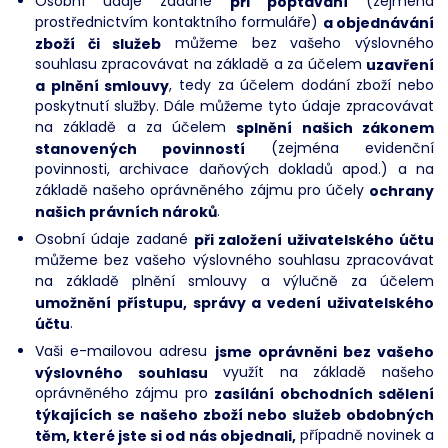
Osobní údaje zadané
při poptávání
(zejména
prostřednictvím kontaktního formuláře)
a objednávání
zboží či služeb
můžeme bez vašeho výslovného
souhlasu zpracovávat na základě a za účelem
uzavření
a plnění smlouvy
, tedy za účelem dodání zboží nebo
poskytnutí služby. Dále můžeme tyto údaje zpracovávat
na základě a za účelem
splnění našich zákonem
stanovených povinností
(zejména evidenční
povinnosti, archivace daňových dokladů apod.) a na
základě našeho oprávněného zájmu pro účely
ochrany
našich právních nároků
.
Osobní údaje zadané
při založení uživatelského účtu
můžeme bez vašeho výslovného souhlasu zpracovávat
na základě plnění smlouvy a výlučně za účelem
umožnění přístupu, správy a vedení uživatelského
účtu
.
Vaši e-mailovou adresu
jsme oprávněni bez vašeho
výslovného souhlasu
využít na základě našeho
oprávněného zájmu pro
zasílání obchodních sdělení
týkajících se našeho zboží nebo služeb obdobných
těm, které jste si od nás objednali,
případně novinek a