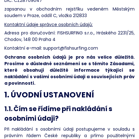
DIČ: CZ28709047
Business
zapsanou v obchodním rejstříku vedeném Městským
soudem v Praze, oddíl C, vložka 212833
Kontaktní údaje správce osobních údajů:
Adresa pro doručování: FISHSURFING s.r.o., Hráského 2231/25,
Chodov, 148 00 Praha 4
Kontaktní e-mail: support@fishsurfing.com
Ochrana osobních údajů je pro nás velice důležitá.
Prosíme o důsledné seznámení se s těmito Zásadami,
které obsahují důležité informace týkající se
nakládání s vašimi osobními údaji a souvisejících práv
a povinností.
1. ÚVODNÍ USTANOVENÍ
1.1. Čím se řídíme při nakládání s
osobními údaji?
Při nakládání s osobními údaji postupujeme v souladu s
právním řádem České republiky a přímo použitelnými