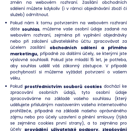
změn na webovém rozhraní. Zasílání obchodních
sdělení můžete kdykoliv (i v rámci objednávání zboží či
služeb) odmítnout.
Pokud nám k tomu potvrzením na webovém rozhraní
dáte
souhlas
, můžeme vaše osobní údaje zadané na
webovém rozhraní, zejména při vyplnění objednávky
nebo při založení uživatelského účtu zpracovávat za
účelem zasílání
obchodních sdělení a přímého
marketingu,
případně za dalšími účely, se kterými jste
výslovně souhlasili. Pokud jste mladší 15 let, je potřeba,
aby souhlas udělil váš zákonný zástupce. V případě
pochybností si můžeme vyžádat potvrzení o vašem
věku.
Pokud
prostřednictvím souborů cookies
dochází ke
zpracování osobních údajů, tyto osobní údaje
zpracováváme na základě vašeho souhlasu (který
udělujete příslušným nastavením vašeho internetového
prohlížeče, případně na základě našeho oprávněného
zájmu nebo pro účely uzavření a plnění smlouvy (týká
se zejména cookies první strany), a to zejména pro
účely
provádění uživatelské podpory, zlepšování