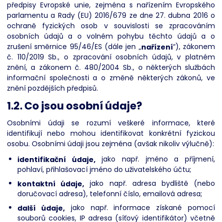
předpisy Evropské unie, zejména s nařízením Evropského
parlamentu a Rady (EU) 2016/679 ze dne 27. dubna 2016 o
ochraně fyzických osob v souvislosti se zpracováním
osobních údajů a o volném pohybu těchto údajů a o
zrušení směrnice 95/46/ES (dále jen „
nařízení
“), zákonem
č. 110/2019 Sb., o zpracování osobních údajů, v platném
znění, a zákonem č. 480/2004 Sb., o některých službách
informační společnosti a o změně některých zákonů, ve
znění pozdějších předpisů.
1.2. Co jsou osobní údaje?
Osobními údaji se rozumí veškeré informace, které
identifikují nebo mohou identifikovat konkrétní fyzickou
osobu. Osobními údaji jsou zejména (avšak nikoliv výlučně):
identifikační údaje,
jako např. jméno a příjmení,
pohlaví, přihlašovací jméno do uživatelského účtu;
kontaktní údaje,
jako např. adresa bydliště (nebo
doručovací adresa), telefonní číslo, emailová adresa;
další údaje,
jako např. informace získané pomocí
souborů cookies, IP adresa (síťový identifikátor) včetně