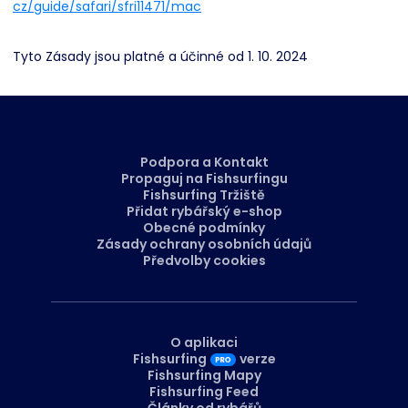
cz/guide/safari/sfri11471/mac
Tyto Zásady jsou platné a účinné od 1. 10. 2024
Podpora a Kontakt
Propaguj na Fishsurfingu
Fishsurfing Tržiště
Přidat rybářský e-shop
Obecné podmínky
Zásady ochrany osobních údajů
Předvolby cookies
O aplikaci
Fishsurfing
verze
Fishsurfing Mapy
Fishsurfing Feed
Články od rybářů