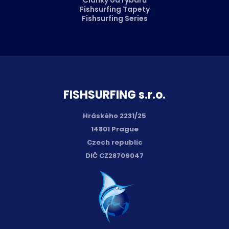
Fishsurfing Tapety
Fishsurfing Series
FISH­SURFING s.r.o.
Hráského 2231/25
14801 Prague
Czech republic
DIČ CZ28709047