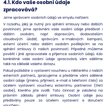
4.1. Kdo vaše osobní údaje
zpracovává?
Jsme správcem osobních údajů ve smyslu nařízení.
V rozsahu, jaký je nutný pro splnění smlouvy nebo dalších
povinností, jsme oprávněni vaše osobní údaje předávat i
dalším osobám, např. dopravcům, dodavatelům
cloudových úložišť, správcům e-mailových kampaní,
externí účetní nebo dalším osobám podílejícím se na
splnění smlouvy či našich povinností. Případně můžeme
pověřit i jiné zpracovatele a příjemce osobních údajů. Kdo
konkrétně vaše osobní údaje zpracovává, vám sdělíme
také na základě vašeho dotazu.
Pokud požádáte o vystavení voucheru u některého z našich
externích partnerů, zpracujeme a předáme vámi sdělené
osobní údaje (jméno, příjmení, e-mail a telefonní číslo) za
účelem vystavení voucheru externímu partnerovi (třetí
osobě), kterého jste zvolili. Tato činnost je založena na
právním základu plnění smlouvy. Osobní údaje jsou
předávány pouze za účelem vystavení a doručení
voucheru.