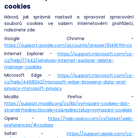
cookies
Návod, jak správně nastavit a spravovat zpracování
souborů cookies ve vašem internetovém prohlížeči,
naleznete zde:
Google Chrome -
https://support.google.com/accounts/answer/61416?hl=cs
Internet Explorer -
https://support.microsoft.com/cs-
cz/help/17442/windows-internet-explorer-delete-
manage-cookies
Microsoft Edge -
https://support.microsoft.com/cs-
cz/help/4468242/microsoft-edge-browsing-data-and-
privacy-microsoft-privacy
Mozilla Firefox -
https://support.mozilla.org/cs/kb/vymazani-cookies-dat-
stranek?redirectlocale=cs&redirectslug=vymazani-cookies
Opera -
https://help.opera.com/cs/latest/web-
preferences/#cookies
Safari -
https://support.apple.com/cs-