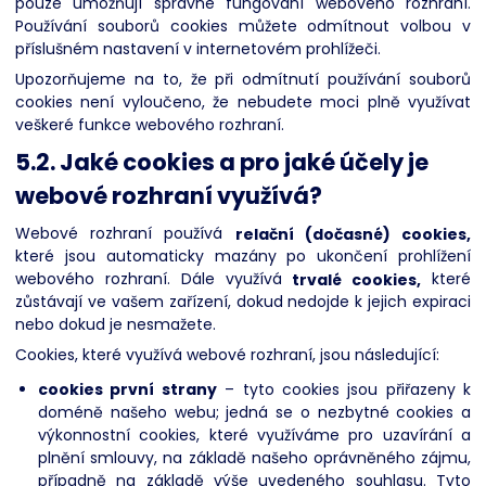
pouze umožňují správné fungování webového rozhraní.
Používání souborů cookies můžete odmítnout volbou v
příslušném nastavení v internetovém prohlížeči.
Upozorňujeme na to, že při odmítnutí používání souborů
cookies není vyloučeno, že nebudete moci plně využívat
veškeré funkce webového rozhraní.
5.2. Jaké cookies a pro jaké účely je
webové rozhraní využívá?
Webové rozhraní používá
relační (dočasné) cookies,
které jsou automaticky mazány po ukončení prohlížení
webového rozhraní. Dále využívá
trvalé cookies,
které
zůstávají ve vašem zařízení, dokud nedojde k jejich expiraci
nebo dokud je nesmažete.
Cookies, které využívá webové rozhraní, jsou následující:
cookies první strany
– tyto cookies jsou přiřazeny k
doméně našeho webu; jedná se o nezbytné cookies a
výkonnostní cookies, které využíváme pro uzavírání a
plnění smlouvy, na základě našeho oprávněného zájmu,
případně na základě výše uvedeného souhlasu. Tyto