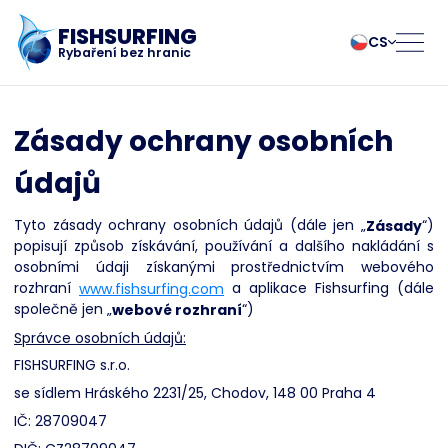
FISHSURFING
CS
Rybaření bez hranic
Registrovat se
български
Norsk
Zásady ochrany osobních
Čeština
Polski
Dansk
Português
údajů
Domů
Deutsch
Românesc
English
Pусский
Tyto zásady ochrany osobních údajů (dále jen „
Zásady
“)
popisují způsob získávání, používání a dalšího nakládání s
Español
Slovenčina
Blog
osobními údaji získanými prostřednictvím webového
Français
Suomalainen
rozhraní
www.fishsurfing.com
a aplikace Fishsurfing (dále
Italiano
Svenska
O aplikaci
společně jen „
webové rozhraní
“)
Magyar
Türk
Správce osobních údajů:
Nederlands
Українська
Fishsurfing
FISHSURFING s.r.o.
se sídlem Hráského 2231/25, Chodov, 148 00 Praha 4
IČ: 28709047