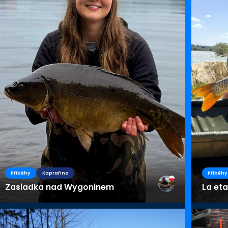
Příběhy
Kaprařina
Příběhy
Zasiadka nad Wygoninem
La eta