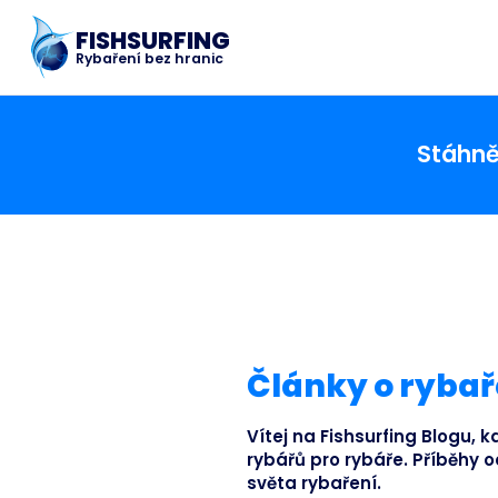
FISHSURFING
Rybaření bez hranic
Stáhnět
Články o rybař
Vítej na Fishsurfing Blogu, 
rybářů pro rybáře. Příběhy o
světa rybaření.