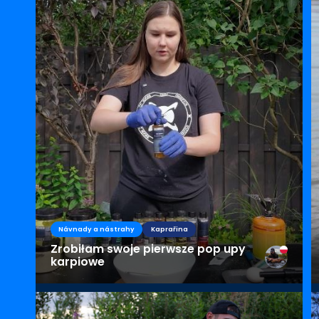
Návnady a nástrahy
Kaprařina
Zrobiłam swoje pierwsze pop upy
karpiowe