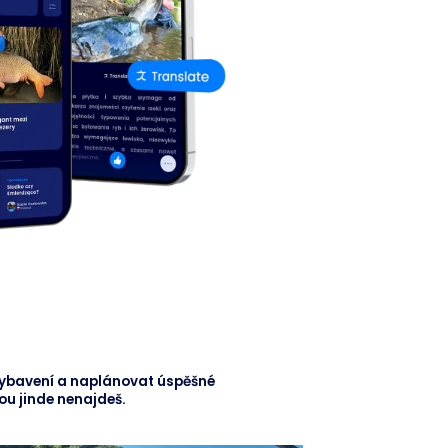
s
 vybavení a naplánovat úspěšné
rou jinde nenajdeš.