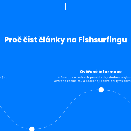
Proč číst články na Fishsurfingu
Ověřené informace
trý na
Informace o revírech, pravidlech, rybolovu a vyba
ověřené komunitou a podléhají schválení týmu admi