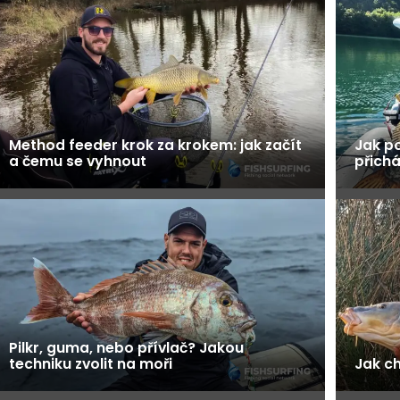
Method feeder krok za krokem: jak začít
Jak po
a čemu se vyhnout
přichá
Pilkr, guma, nebo přívlač? Jakou
techniku zvolit na moři
Jak c