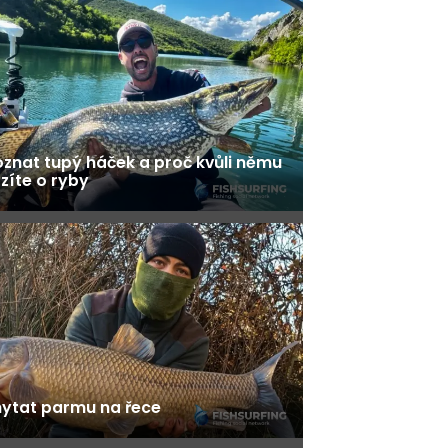
znat tupý háček a proč kvůli němu
zíte o ryby
hytat parmu na řece