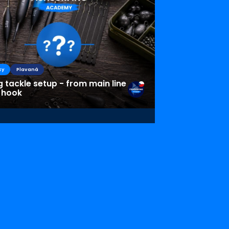
ky
Plavaná
g tackle setup - from main line
 hook