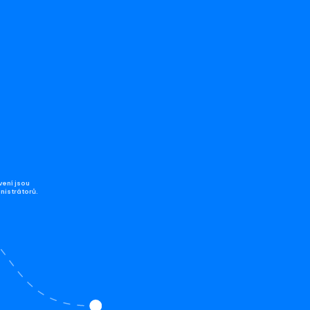
vení jsou
nistrátorů.