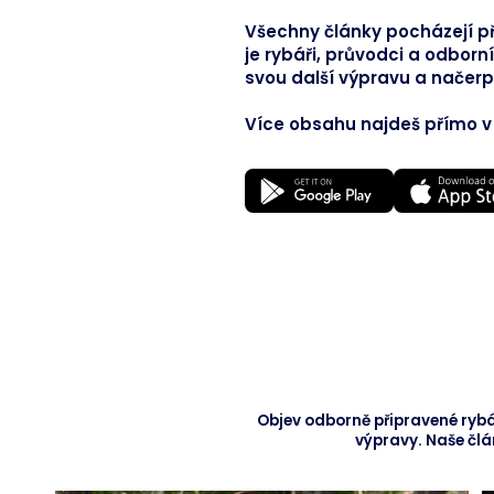
Všechny články pocházejí pří
je rybáři, průvodci a odborní
svou další výpravu a načerpe
Více obsahu najdeš přímo v a
Objev odborně připravené rybá
výpravy. Naše člán