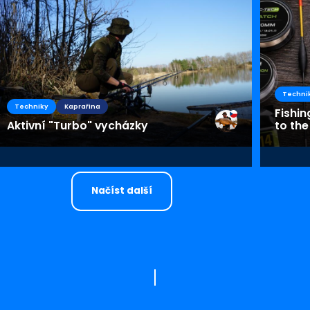
Techni
Techniky
Kaprařina
Fishin
Aktivní "Turbo" vycházky
to the
Načíst další