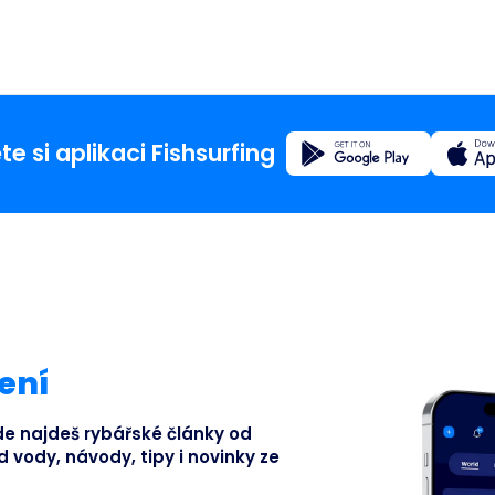
Registrovat se
e si aplikaci Fishsurfing
Domů
Blog
O aplika
ení
Fishsur
kde najdeš rybářské články od
d vody, návody, tipy i novinky ze