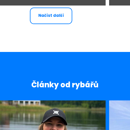
Načíst další
Články od rybářů