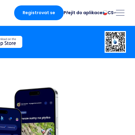
Registrovat se
CS
Přejít do aplikace
български
Norsk
Čeština
Polski
Dansk
Português
Deutsch
Românesc
English
Pусский
Español
Slovenčina
Français
Suomalainen
Italiano
Svenska
ci
Magyar
Türk
Nederlands
Українська
fing