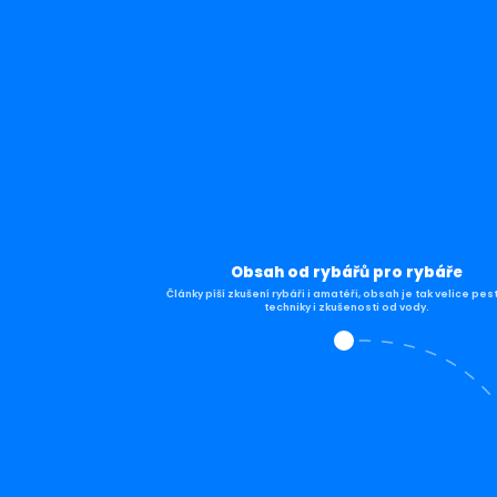
Obsah od rybářů pro rybáře
Články píší zkušení rybáři i amatéři, obsah je tak velice pes
techniky i zkušenosti od vody.