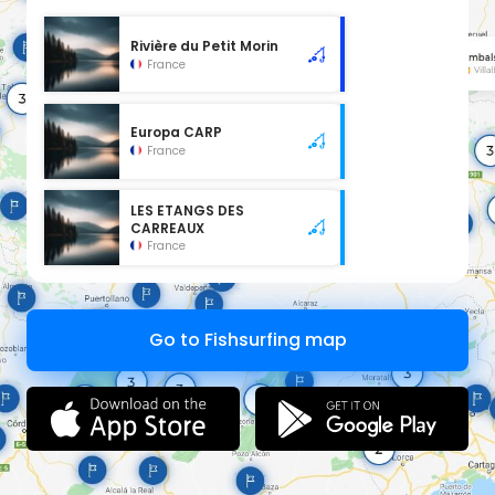
Rivière du Petit Morin
France
Europa CARP
France
LES ETANGS DES
CARREAUX
France
Go to Fishsurfing map