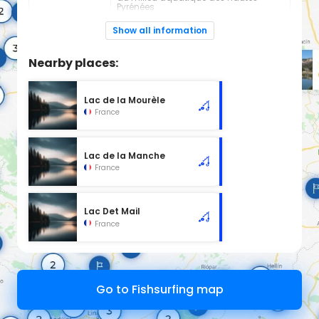
Pyrénées
+330562340036
Show all information
Espèces de
Truite
poissons:
Nearby places:
Plan d'eau de 1ère catégorie
Lac de la Mourèle
France
Lac de la Manche
France
Lac Det Mail
France
Go to Fishsurfing map