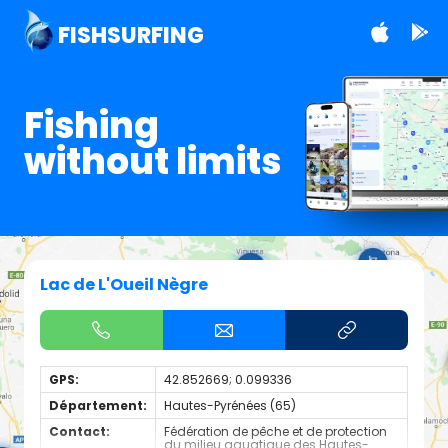
FISHSURFING
Fishing
without limits
Lac de L'Oueil Nègre
GPS:
42.852669; 0.099336
Département:
Hautes-Pyrénées (65)
Contact:
Fédération de pêche et de protection
du milieu aquatique des Hautes-