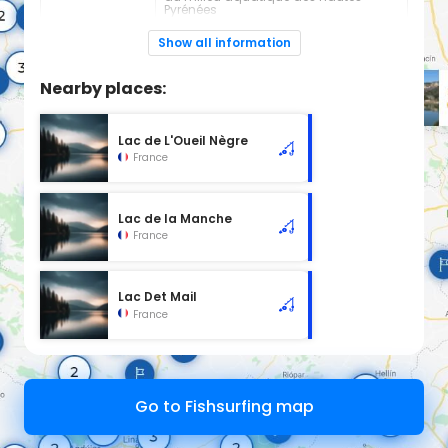
Pyrénées
+330562340036
Show all information
Espèces de
Truite
poissons:
Nearby places:
Plan d'eau de 1ère catégorie
Lac de L'Oueil Nègre
France
Lac de la Manche
France
Lac Det Mail
France
Go to Fishsurfing map