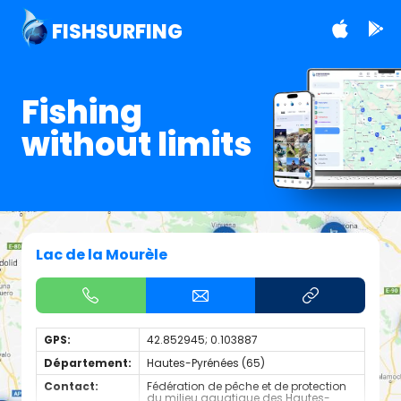
FISHSURFING
Fishing
without limits
Lac de la Mourèle
GPS:
42.852945; 0.103887
Département:
Hautes-Pyrénées (65)
Contact:
Fédération de pêche et de protection
du milieu aquatique des Hautes-