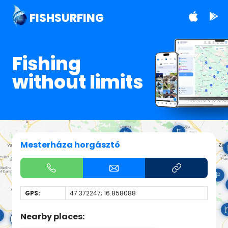
FISHSURFING
Fishing
without limits
Mesterháza horgásztó
GPS:
47.372247; 16.858088
Nearby places: