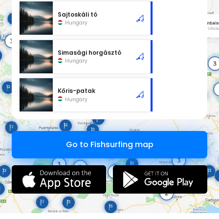
Sajtoskáli tó
Hungary
Simasági horgásztó
Hungary
Kőris-patak
Hungary
Go to Fishsurfing map