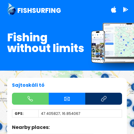
FISHSURFING
Fishing
without limits
Sajtoskáli tó
GPS:
47.405827; 16.854067
Nearby places: