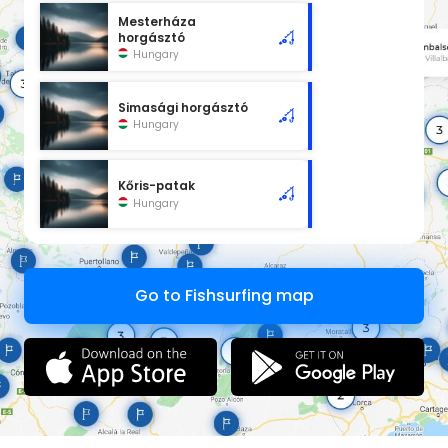
Mesterháza
horgásztó
Hungary
Simasági horgásztó
Hungary
Kőris-patak
Hungary
Go to Fishsurfing map