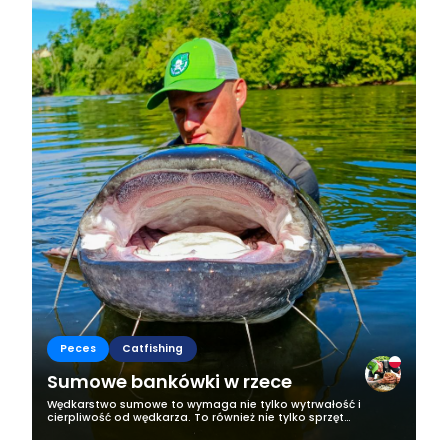
Peces
Catfishing
Sumowe bankówki w rzece
Wędkarstwo sumowe to wymaga nie tylko wytrwałość i
cierpliwość od wędkarza. To również nie tylko sprzęt
odpowiednio dobrany do łowienia sumów. To przede
wszystkim umiejętność zlokalizowania...