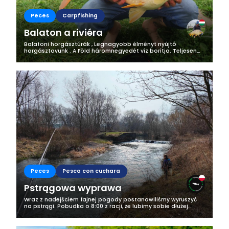
Peces
Carpfishing
Balaton a riviéra
Balatoni horgásztúrák , Legnagyobb élményt nyújtó
horgásztavunk . A Föld háromnegyedét víz borítja. Teljesen
világos, hogy a Jó Isten háromszor annyi időt szánt a
horgászatra, mint a fűnyírásra."...
Peces
Pesca con cuchara
Pstrągowa wyprawa
Wraz z nadejściem fajnej pogody postanowiliśmy wyruszyć
na pstrągi. Pobudka o 8:00 z racji, że lubimy sobie dłużej
pospać. Podróż na miejsce zajęła nam godzinę. O ile poranek
był chłodny, tak na...