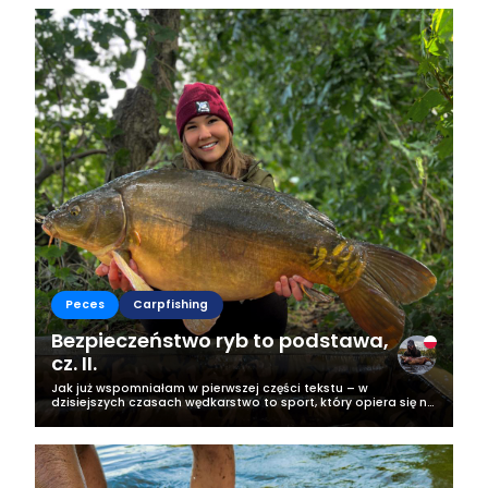
Peces
Carpfishing
Bezpieczeństwo ryb to podstawa,
cz. II.
Jak już wspomniałam w pierwszej części tekstu – w
dzisiejszych czasach wędkarstwo to sport, który opiera się na
zasadzie Catch & Release, co po przetłumaczeniu na polski
po prostu oznacza Złów &...