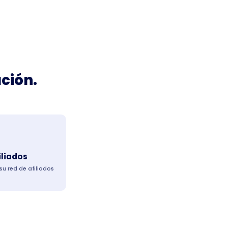
ción.
iliados
su red de afiliados