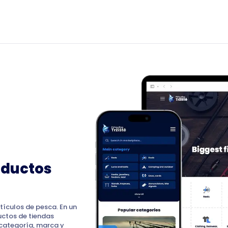
Registro
Inicio
Blog
Acerca d
oductos
Fishsur
tículos de pesca. En un
uctos de tiendas
categoría, marca y