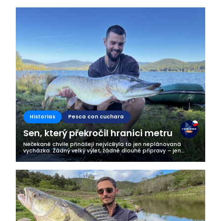
Historias
Pesca con cuchara
Sen, který překročil hranici metru
Nečekané chvíle přinášejí nejvícByla to jen neplánovaná
vycházka. Žádný velký výlet, žádné dlouhé přípravy – jen
krátké odpoledne strávené testováním nového člunu a touha
párkrát nahodit přívlač....