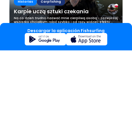
Historias
Carpfishing
Karpie uczą sztuki czekania
Na co dzień trudno nazwać mnie cierpliwą osobą - zazwyczaj
wszystko chciałbym robić szybko i od razu widzieć efekty.
Kiedy jednak siadam nad wodą z wędkami i czekam na
karpia, coś się we mnie...
Descargar la aplicación Fishsurfing
Historias
Carpfishing
Kiedy pasja do ryb zmienia całe
życie
Pasja, która zmienia życieAngelika nie traktuje wędkarstwa
jako hobby. To część jej samej.Dziesięć lat temu mąż zabrał ją
nad wodę po raz pierwszy. I od tamtej chwili wszystko się
zmieniło. Nie ma...