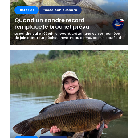
Historias
Pesca con cuchara
Quand un sandre record
remplace le brochet prévu
Le sandre qui a réécrit le record„C’était une de ces journées
de juin dont tout pêcheur rêve. L’eau calme, pas un souffle de
vent, le soleil réchauffant le paysage, et le silence du rivage...