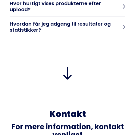
Hvor hurtigt vises produkterne efter
upload?
Inden for et par timer efter at feedet er godkendt.
Hvordan får jeg adgang til resultater og
statistikker?
I Fishsurfing Business Manager kan du spore dine produkters
ydeevne, klik og konverteringer i realtid.
Kontakt
For mere information, kontakt
venligst