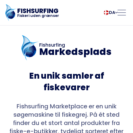
FISHSURFING
DA
Fiskeri uden grænser
Registrering
български
Norsk
Čeština
Polski
Fishsurfing
Markedsplads
Dansk
Português
Hjem
Deutsch
Românesc
English
Pусский
En unik samler af
Español
Slovenčina
Blog
Français
Suomalainen
fiskevarer
Italiano
Svenska
Om appen
Magyar
Türk
Fishsurfing Marketplace er en unik
Nederlands
Українська
Fishsurfing
søgemaskine til fiskegrej. På ét sted
finder du et stort antal produkter fra
fiske-e-butikker, tydeligt sorteret efter