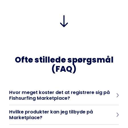
Ofte stillede spørgsmål
(FAQ)
Hvor meget koster det at registrere sig på
Fishsurfing Marketplace?
Registrering af e-butik og upload af feed er gratis. Du betaler
Hvilke produkter kan jeg tilbyde på
kun i henhold til den valgte model (CPC eller affiliate).
Marketplace?
Alle former for fiskeudstyr - stænger, hjul, tøj og tilbehør.