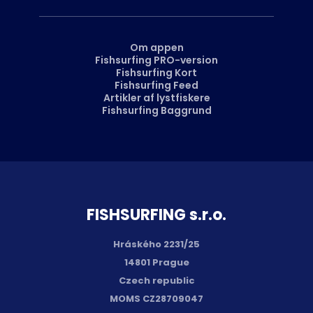
Om appen
Fishsurfing PRO-version
Fishsurfing Kort
Fishsurfing Feed
Artikler af lystfiskere
Fishsurfing Baggrund
FISH­SURFING s.r.o.
Hráského 2231/25
14801 Prague
Czech republic
MOMS CZ28709047