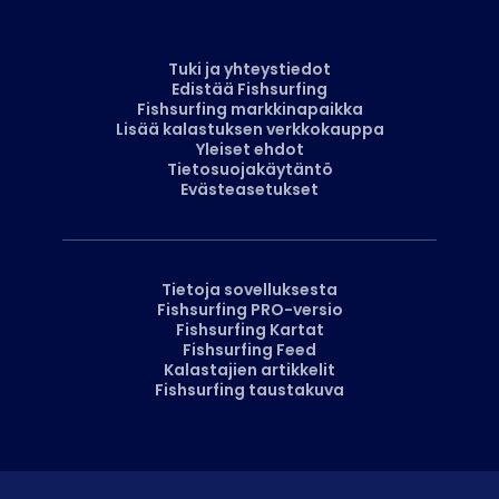
Tuki ja yhteystiedot
Edistää Fishsurfing
Fishsurfing markkinapaikka
Lisää kalastuksen verkkokauppa
Yleiset ehdot
Tietosuojakäytäntö
Evästeasetukset
Tietoja sovelluksesta
Fishsurfing PRO-versio
Fishsurfing Kartat
Fishsurfing Feed
Kalastajien artikkelit
Fishsurfing taustakuva