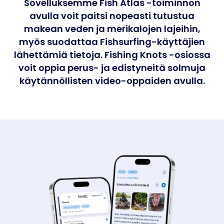
Sovelluksemme Fish Atlas -toiminnon
avulla voit paitsi nopeasti tutustua
makean veden ja merikalojen lajeihin,
myös suodattaa Fishsurfing-käyttäjien
lähettämiä tietoja. Fishing Knots -osiossa
voit oppia perus- ja edistyneitä solmuja
käytännöllisten video-oppaiden avulla.