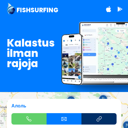
FISHSURFING
Kalastus
ilman
rajoja
Алоль