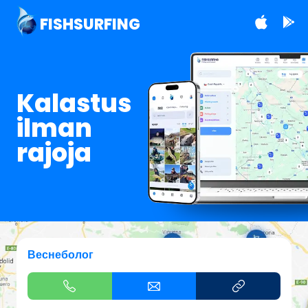
FISHSURFING
Kalastus
ilman
rajoja
Веснеболог