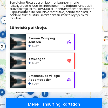
Tervetuloa Pietarsaaren luonnonkauneimmalle
retkeilyalueelle. Uusi leirintäalueemme tarjoaa runsaasti
aktiviteetteja ja mukavuuksia unohtumattomaan kesään.
Riippumatta siitä haluatko rentoutua, pelata tennistä ja
padelia tai tutustua Pietarsaareen, meiltä löytyy mitä
tarvitset.
Läheisiä paikkoja:
Svanen Camping
Joutsen
Suomi
Kivikangas
Suomi
Smokehouse Village
Accomodation
Suomi
Mene Fishsurfing-karttaan