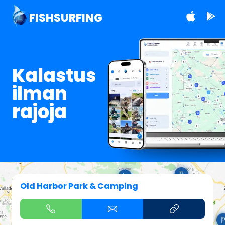
FISHSURFING
Kalastus
ilman
rajoja
Old Harbor Park & Camping