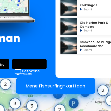
Kivikangas
Suomi
Old Harbor Park &
Camping
Suomi
lman
Smokehouse Villag
Accomodation
Suomi
Tietokone-
versiota
Mene Fishsurfing-karttaan