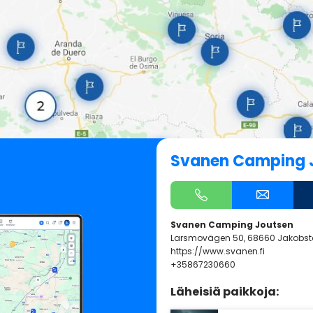
Svanen Camping 
Svanen Camping Joutsen
Larsmovägen 50, 68660 Jakobs
https://www.svanen.fi
+35867230660
Läheisiä paikkoja: