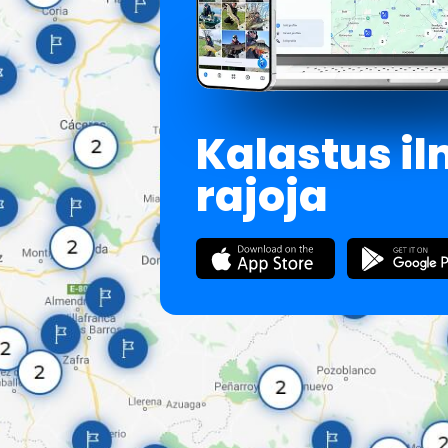
Kalastus i
rajoja